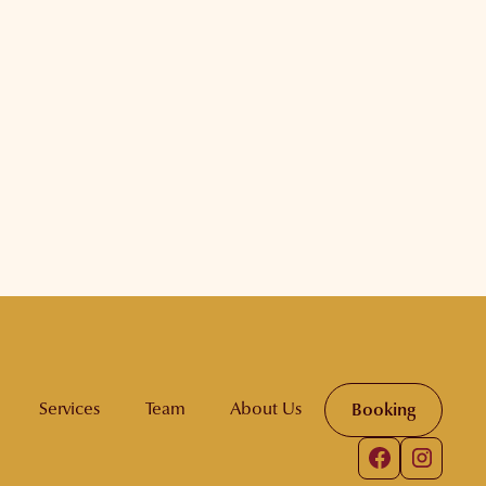
Services
Team
About Us
Booking
Booking