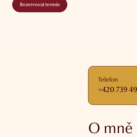
Rezervovat termín
Rezervovat termín
Telefon
+420 739 49
O mně