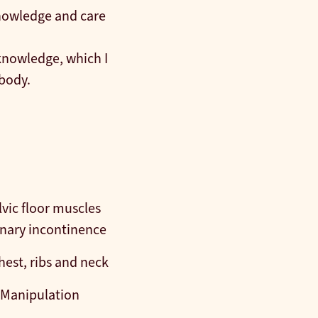
nowledge and care
-knowledge, which I
 body.
lvic floor muscles
inary incontinence
hest, ribs and neck
l Manipulation