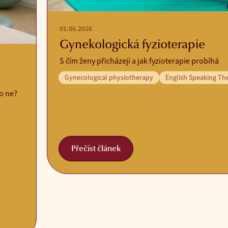
01.06.2026
Gynekologická fyzioterapie
S čím ženy přicházejí a jak fyzioterapie probíhá
Gynecological physiotherapy
English Speaking Th
bo ne?
Přečíst článek
Přečíst článek