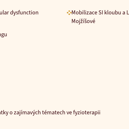
ar dysfunction
Mobilizace SI kloubu a
Mojžíšové
ngu
atky o zajímavých tématech ve fyzioterapii