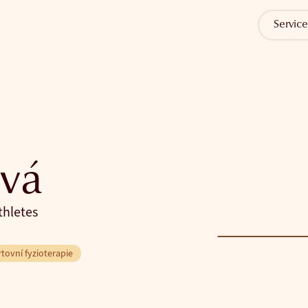
Service
vá
thletes
tovní fyzioterapie