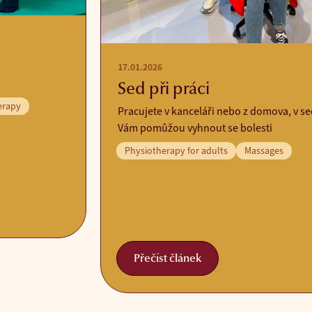
17.01.2026
Sed při práci
erapy
Pracujete v kanceláři nebo z domova, v se
Vám pomůžou vyhnout se bolesti
Physiotherapy for adults
Massages
Přečíst článek
Přečíst článek