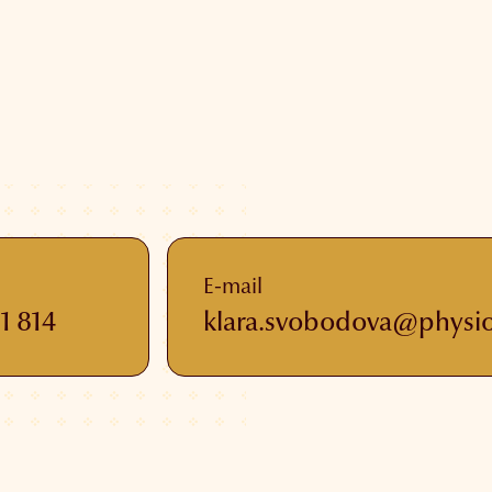
E-mail
1 814
klara.svobodova@physi