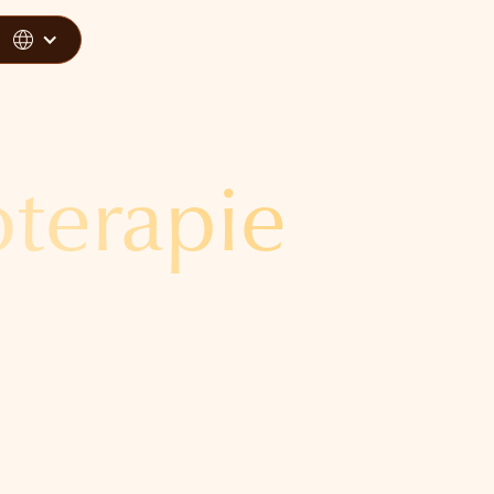
oterapie
samy, nebo ne?