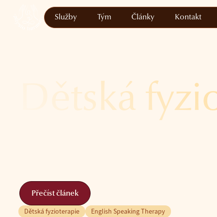
Služby
Tým
Články
Kontakt
19.06.2026
Dětská fyzi
Proč dětská fyzioterapie? Vždyť děti rostly vždy 
Přečíst článek
Objednejte se k nám
Dětská fyzioterapie
English Speaking Therapy
Přečíst článek
Objednejte se k nám